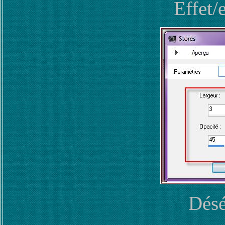
Effet/e
Désé